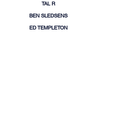
TAL R
BEN SLEDSENS
ED TEMPLETON
DENNIS TYFUS
INÈS VAN DEN KIEBOOM
RINUS VAN DE VELDE
ELINE VANSTEENKISTE
FRANZ WEST
Tim Van Laere Gallery, Antwerp - Rome |