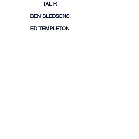
TAL R
BEN SLEDSENS
ED TEMPLETON
DENNIS TYFUS
INÈS VAN DEN KIEBOOM
RINUS VAN DE VELDE
ELINE VANSTEENKISTE
FRANZ WEST
Tim Van Laere Gallery, Antwerp - Rome |